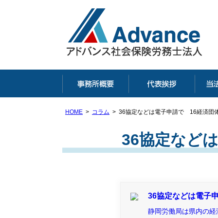
埼
埼
HOME
コラム
36協定などは電子申請で 16経済団
36協定など
36協定などは電子
静岡労働局は県内の経