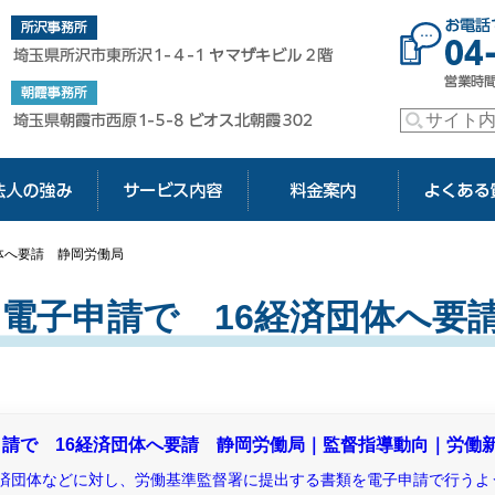
玉の社会保険労務士【アドバンス社会保険労務士法人】
玉県所沢市東所沢1-4-1 ヤマザキビル2階
体へ要請 静岡労働局
は電子申請で 16経済団体へ要
申請で 16経済団体へ要請 静岡労働局｜監督指導動向｜労働
済団体などに対し、労働基準監督署に提出する書類を電子申請で行うよ