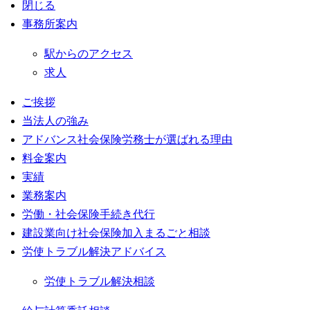
埼玉
メー
閉じる
事務所案内
駅からのアクセス
求人
ご挨拶
当法人の強み
アドバンス社会保険労務士が選ばれる理由
料金案内
実績
業務案内
労働・社会保険手続き代行
建設業向け社会保険加入まるごと相談
労使トラブル解決アドバイス
労使トラブル解決相談