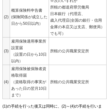
※次のいずれか
所轄の都道府県労働局
概算保険料申告書
日本銀行（代理店、
(2)
(保険関係が成立した
歳入代理店(全国の銀行・信用
日から50日以内）
金庫の本店又は支店、郵便局）
でも可）
雇用保険適用事業所
設置届
(3)
所轄の公共職業安定所
（設置の日から10日
以内）
雇用保険被保険者資
格取得届
(4)
（資格取得の事実が
所轄の公共職業安定所
あった日の翌月10日
まで）
(1)の手続を行った後又は同時に、(2)～(4)の手続を行いま